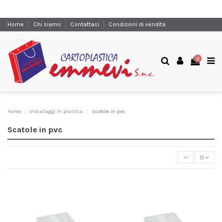
Home
Chi siamo
Contattaci
Condizioni di vendita
0
Home
Imballaggi in plastica
Scatole in pvc
Scatole in pvc
11