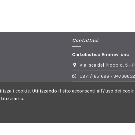
Contattaci
Cartolastica Emmevi snc
Via Isca del Pioppio, 5 - 
0971/1651696 - 34736652
info@cartoplasticaemmev
utilizza i cookie. Utilizzando il sito acconsenti all\'uso dei c
tilizziamo.
 Facebook | Orari DI apertura: Lun-Ven 8.30-13.30 e 15.30-19.0