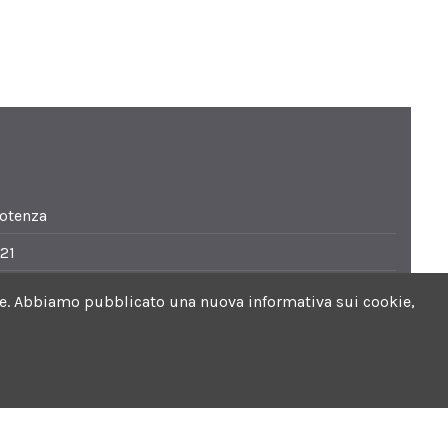
Potenza
21
i.it
ookie. Abbiamo pubblicato una nuova informativa sui cookie,
0. Sabato 8.30-13.30