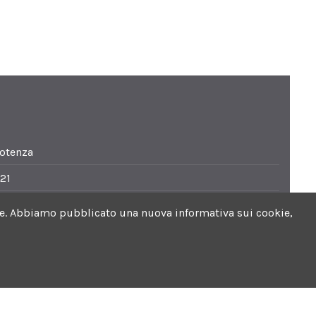
Potenza
21
i.it
ookie. Abbiamo pubblicato una nuova informativa sui cookie,
0. Sabato 8.30-13.30