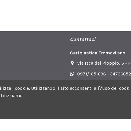
Contattaci
Cartolastica Emmevi snc
Via Isca del Pioppio, 5 - 
0971/1651696 - 34736652
info@cartoplasticaemmev
utilizza i cookie. Utilizzando il sito acconsenti all\'uso dei c
tilizziamo.
 Facebook | Orari DI apertura: Lun-Ven 8.30-13.30 e 15.30-19.0