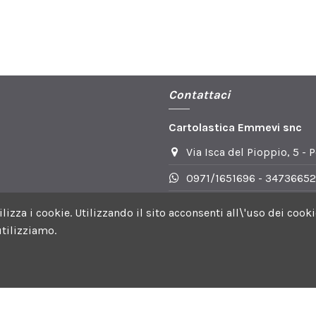
Contattaci
Cartolastica Emmevi snc
Via Isca del Pioppio, 5 - 
0971/1651696 - 34736652
info@cartoplasticaemmev
utilizza i cookie. Utilizzando il sito acconsenti all\'uso dei c
tilizziamo.
 Facebook | Orari DI apertura: Lun-Ven 8.30-13.30 e 15.30-19.0