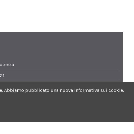
Potenza
21
i.it
ookie. Abbiamo pubblicato una nuova informativa sui cookie,
0. Sabato 8.30-13.30