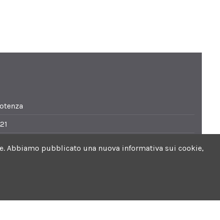
Potenza
21
i.it
ookie. Abbiamo pubblicato una nuova informativa sui cookie,
0. Sabato 8.30-13.30