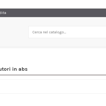
dita
utori in abs