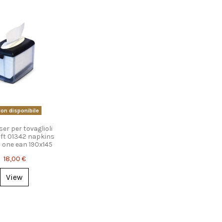
on disponibile
er per tovaglioli
ft 01342 napkins
 one ean 190x145
18,00 €
View