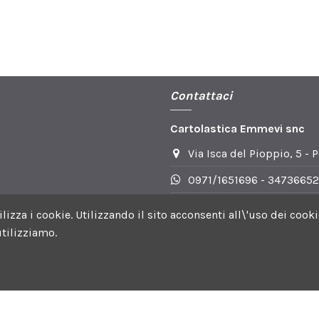
Contattaci
Cartolastica Emmevi snc
Via Isca del Pioppio, 5 - 
0971/1651696 - 34736652
info@cartoplasticaemmev
utilizza i cookie. Utilizzando il sito acconsenti all\'uso dei c
tilizziamo.
 Facebook | Orari DI apertura: Lun-Ven 8.30-13.30 e 15.30-19.0