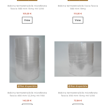
Bobina termoretraibile microforata
Bobina termoretraibile liscia fascia
fascia 500 mm 15my mt 1250
500 mm 19my
105,00 €
115,00 €
View
View
Non disponibile
Non disponibile
Bobina termoretraibile microforata
Bobina termoretraibile microforata
fascia 450 mm 12,5my mt 1150
fascia 350 mm 15my mt 1250
142,00 €
72,84 €