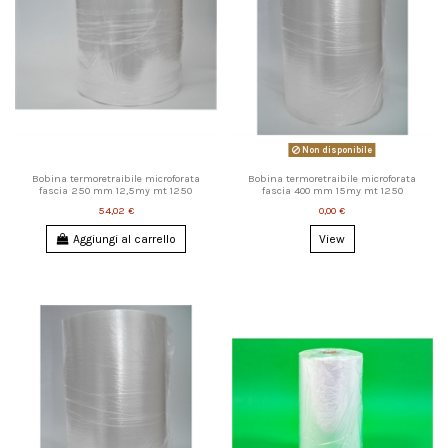
Non disponibile
Bobina termoretraibile microforata
Bobina termoretraibile microforata
fascia 250 mm 12,5my mt 1250
fascia 400 mm 15my mt 1250
54,02 €
0,00 €
Aggiungi al carrello
View