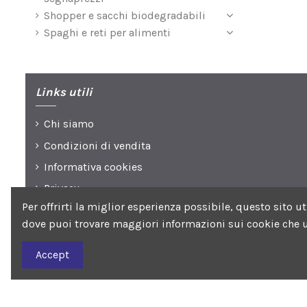
Shopper e sacchi biodegradabili
Dichiarazi
Spaghi e reti per alimenti
Scarica 
Nota infor
Links utili
Scarica 
Chi siamo
Condizioni di vendita
Informativa cookies
Privacy
Per offrirti la miglior esperienza possibile, questo sito 
dove puoi trovare maggiori informazioni sui cookie che u
Seguici su
Accept