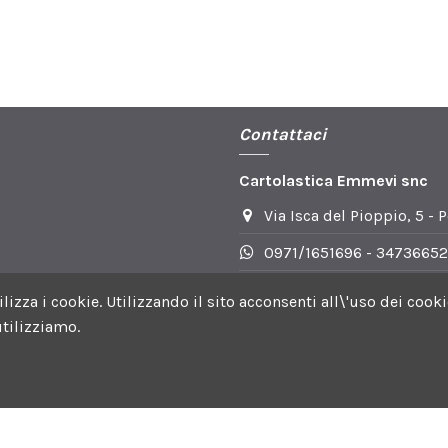
one di conformità
(169.98k)
mativa
Contattaci
(183.2k)
Cartolastica Emmevi snc
Via Isca del Pioppio, 5 - 
0971/1651696 - 34736652
info@cartoplasticaemmev
utilizza i cookie. Utilizzando il sito acconsenti all\'uso dei c
tilizziamo.
 Facebook | Orari DI apertura: Lun-Ven 8.30-13.30 e 15.30-19.0