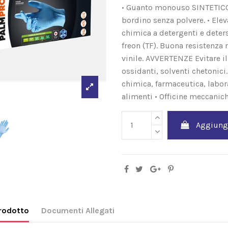
• Guanto monouso SINTETICO 
bordino senza polvere. • Elev
chimica a detergenti e deters
freon (TF). Buona resistenza
vinile. AVVERTENZE Evitare il
ossidanti, solventi chetonic
chimica, farmaceutica, labora
alimenti • Officine meccanich
Aggiungi
prodotto
Documenti Allegati